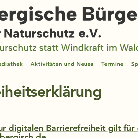
diathek
Aktivitäten und Neues
Termine
S
eiheitserklärung
r digitalen Barrierefreiheit gilt fü
bergisch.de
.